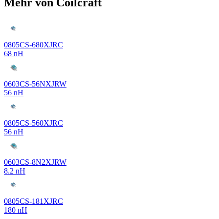
Mehr von Coilcraft
0805CS-680XJRC
68 nH
0603CS-56NXJRW
56 nH
0805CS-560XJRC
56 nH
0603CS-8N2XJRW
8.2 nH
0805CS-181XJRC
180 nH