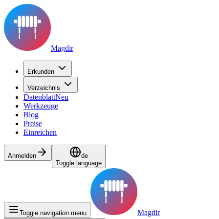
Magdir
Erkunden
Verzeichnis
Datenblatt
Neu
Werkzeuge
Blog
Preise
Einreichen
Anmelden
de
Toggle language
Magdir
Toggle navigation menu