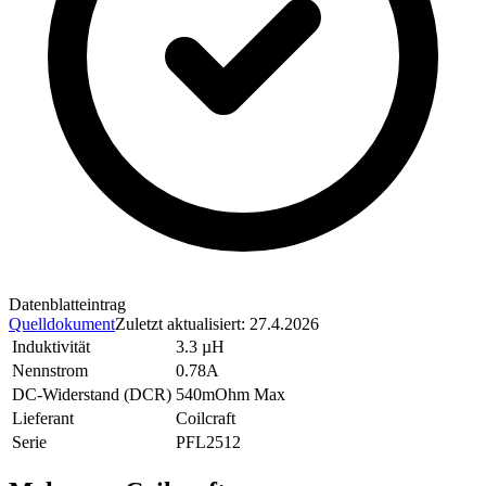
Datenblatteintrag
Quelldokument
Zuletzt aktualisiert
:
27.4.2026
Induktivität
3.3 µH
Nennstrom
0.78A
DC-Widerstand (DCR)
540mOhm Max
Lieferant
Coilcraft
Serie
PFL2512