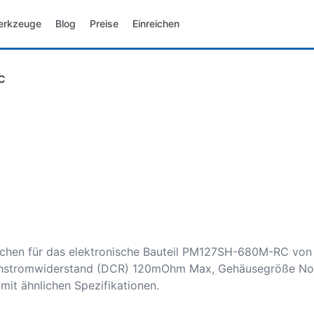
erkzeuge
Blog
Preise
Einreichen
C
eichen für das elektronische Bauteil PM127SH-680M-RC von 
eichstromwiderstand (DCR) 120mOhm Max, Gehäusegröße Non
it ähnlichen Spezifikationen.