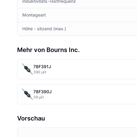
Induktivitäts-Testfrequenz
Montageart
Höhe - sitzend (max.)
Mehr von Bourns Inc.
78F391J
390 µH
78F390J
39 µH
Vorschau