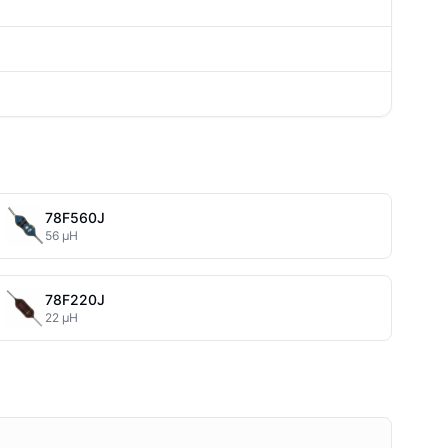
78F560J
56 µH
78F220J
22 µH