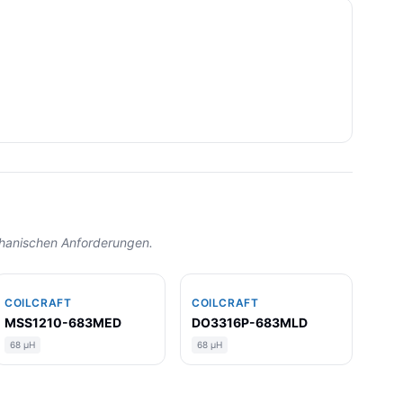
echanischen Anforderungen.
COILCRAFT
COILCRAFT
MSS1210-683MED
DO3316P-683MLD
68 µH
68 µH