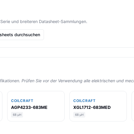
 Serie und breiteren Datasheet-Sammlungen.
asheets durchsuchen
zifikationen. Prüfen Sie vor der Verwendung alle elektrischen und m
COILCRAFT
COILCRAFT
AGP4233-683ME
XGL1712-683MED
68 µH
68 µH