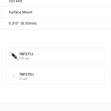
100 kHz
Surface Mount
0.315" (8.00mm)
78F271J
270 µH
78F270J
27 µH