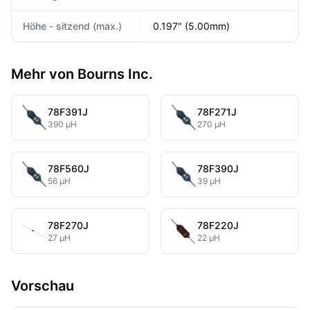
Höhe - sitzend (max.)
0.197" (5.00mm)
Mehr von Bourns Inc.
78F391J
78F271J
390 µH
270 µH
78F560J
78F390J
56 µH
39 µH
78F270J
78F220J
27 µH
22 µH
Vorschau