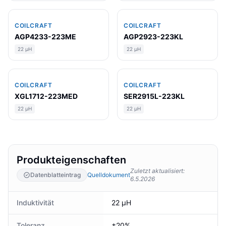
COILCRAFT
COILCRAFT
AGP4233-223ME
AGP2923-223KL
22 µH
22 µH
COILCRAFT
COILCRAFT
XGL1712-223MED
SER2915L-223KL
22 µH
22 µH
Produkteigenschaften
Zuletzt aktualisiert
:
Datenblatteintrag
Quelldokument
6.5.2026
Induktivität
22 µH
Toleranz
±20%