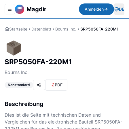
Magdir
Anmelden
DE
Toggle navigation menu
Togg
Startseite
Datenblatt
Bourns Inc.
SRP5050FA-220M1
SRP5050FA-220M1
Bourns Inc.
PDF
Nonstandard
Beschreibung
Dies ist die Seite mit technischen Daten und
Vergleichen für das elektronische Bauteil SRP5050FA-
220M1 von Bourns Inc.. Zu den verfügbaren