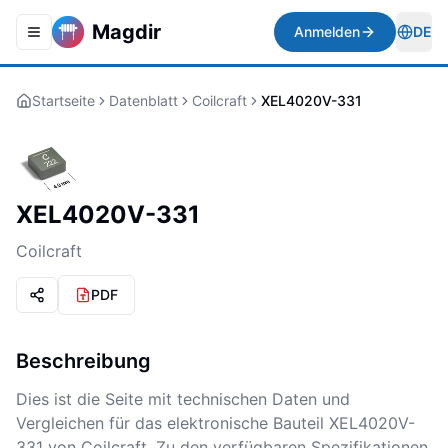
Magdir
Anmelden
DE
Toggle navigation menu
Togg
Startseite
Datenblatt
Coilcraft
XEL4020V-331
XEL4020V-331
Coilcraft
PDF
Beschreibung
Dies ist die Seite mit technischen Daten und
Vergleichen für das elektronische Bauteil XEL4020V-
331 von Coilcraft. Zu den verfügbaren Spezifikationen