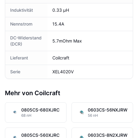
Induktivität
0.33 µH
Nennstrom
15.4A
DC-Widerstand
5.7mOhm Max
(DCR)
Lieferant
Coilcraft
Serie
XEL4020V
Mehr von Coilcraft
0805CS-680XJRC
0603CS-56NXJRW
68 nH
56 nH
0805CS-560XJRC
0603CS-8N2XJRW