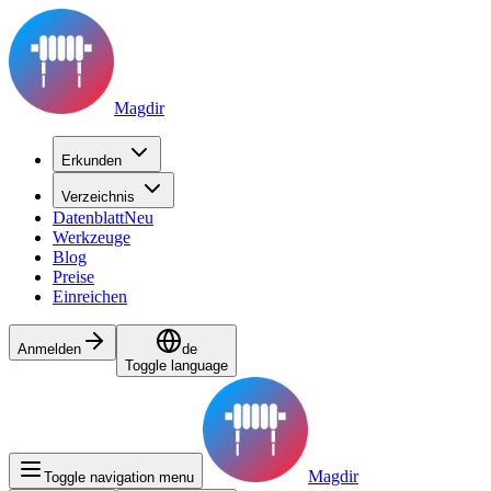
Magdir
Erkunden
Verzeichnis
Datenblatt
Neu
Werkzeuge
Blog
Preise
Einreichen
Anmelden
de
Toggle language
Magdir
Toggle navigation menu