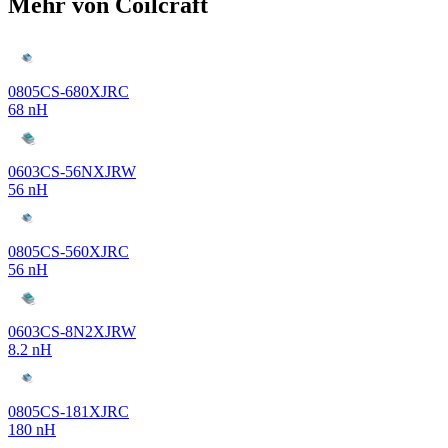
Mehr von Coilcraft
0805CS-680XJRC
68 nH
0603CS-56NXJRW
56 nH
0805CS-560XJRC
56 nH
0603CS-8N2XJRW
8.2 nH
0805CS-181XJRC
180 nH