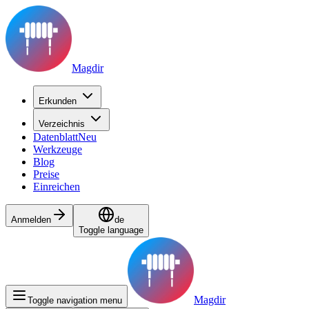
Magdir
Erkunden
Verzeichnis
Datenblatt
Neu
Werkzeuge
Blog
Preise
Einreichen
Anmelden
de
Toggle language
Magdir
Toggle navigation menu