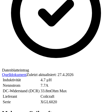
Datenblatteintrag
Quelldokument
Zuletzt aktualisiert
:
27.4.2026
Induktivität
4.7 μH
Nennstrom
7.7A
DC-Widerstand (DCR)
33.8mOhm Max
Lieferant
Coilcraft
Serie
XGL6020