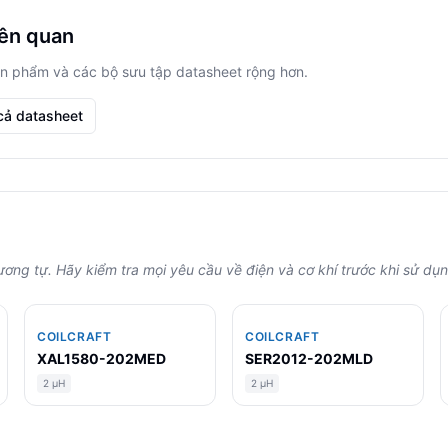
iên quan
n phẩm và các bộ sưu tập datasheet rộng hơn.
cả datasheet
ơng tự. Hãy kiểm tra mọi yêu cầu về điện và cơ khí trước khi sử dụn
COILCRAFT
COILCRAFT
XAL1580-202MED
SER2012-202MLD
2 µH
2 µH