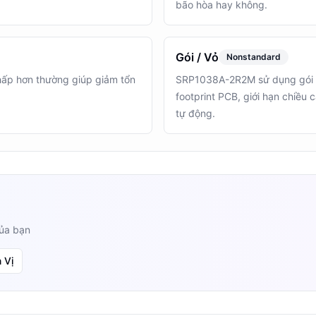
bão hòa hay không.
Gói / Vỏ
Nonstandard
p hơn thường giúp giảm tổn
SRP1038A-2R2M sử dụng gói h
footprint PCB, giới hạn chiều 
tự động.
của bạn
 Vị