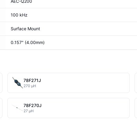
AEC-Q200
100 kHz
Surface Mount
0.157" (4.00mm)
78F271J
270 µH
78F270J
27 µH