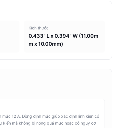
Kích thước
0.433" L x 0.394" W (11.00m
m x 10.00mm)
ức 12 A. Dòng định mức giúp xác định linh kiện có
ự kiến mà không bị nóng quá mức hoặc có nguy cơ