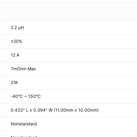
2.2 µH
±20%
12 A
7mOhm Max
27A
-40°C ~ 150°C
0.433" L x 0.394" W (11.00mm x 10.00mm)
Nonstandard