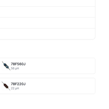
78F560J
56 µH
78F220J
22 µH