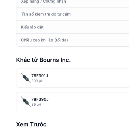
Xếp hạng / Chứng nhận
Tần số kiểm tra độ tự cảm
Kiểu lắp đặt
Chiều cao khi lắp (tối đa)
Khác từ Bourns Inc.
78F391J
390 µH
78F390J
39 µH
Xem Trước