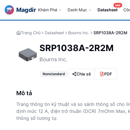
Mới
Magdir
Khám Phá
Danh Mục
Datasheet
Cô
Trang Chủ
Datasheet
Bourns Inc.
SRP1038A-2R2M
SRP1038A-2R2M
Bourns Inc.
Chia sẻ
PDF
Nonstandard
Mô tả
Trang thông tin kỹ thuật và so sánh thông số cho 
định mức 12 A, điện trở thuần (DCR) 7mOhm Max, k
thông số tương tự.