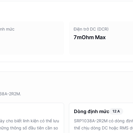
ịnh mức
Điện trở DC (DCR)
7mOhm Max
1038A-2R2M.
Dòng định mức
12 A
y cho biết linh kiện có thể lưu
SRP1038A-2R2M có dòng định m
hững thông số đầu tiên cần so
thể chịu dòng DC hoặc RMS d