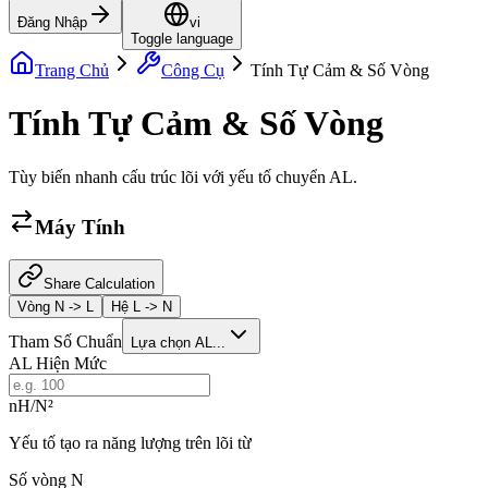
Đăng Nhập
vi
Toggle language
Trang Chủ
Công Cụ
Tính Tự Cảm & Số Vòng
Tính Tự Cảm & Số Vòng
Tùy biến nhanh cấu trúc lõi với yếu tố chuyển AL.
Máy Tính
Share Calculation
Vòng N -> L
Hệ L -> N
Tham Số Chuẩn
Lựa chọn AL...
AL Hiện Mức
nH/N²
Yếu tố tạo ra năng lượng trên lõi từ
Số vòng N