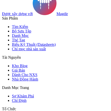
Được xây dựng với
Magdir
Sản Phẩm
Tìm Kiếm
Bộ Sưu Tập
Danh Mục
Thẻ Tag
Biểu Kỹ Thuật (Datasheets)
Chỉ mục nhà sản xuất
Tài Nguyên
Kho Blog
Giá Bán
Dành Cho NXS
Nhà Đồng Hành
Danh Mục Trang
Sự Khám Phá
Chỉ Định
Tổ Chức