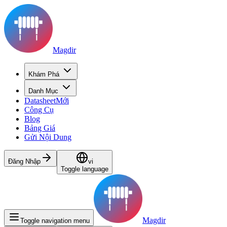
Magdir
Khám Phá
Danh Mục
Datasheet
Mới
Công Cụ
Blog
Bảng Giá
Gửi Nội Dung
Đăng Nhập
vi
Toggle language
Magdir
Toggle navigation menu