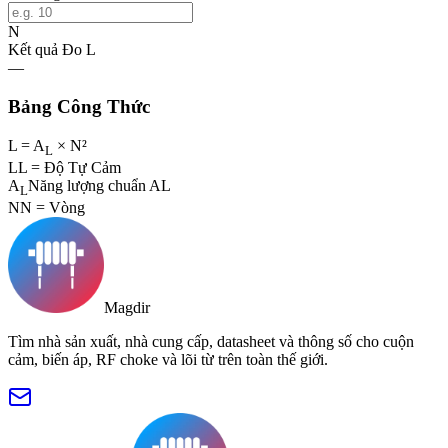
N
Kết quả Đo L
—
Bảng Công Thức
L = A
× N²
L
L
L = Độ Tự Cảm
A
Năng lượng chuẩn AL
L
N
N = Vòng
Magdir
Tìm nhà sản xuất, nhà cung cấp, datasheet và thông số cho cuộn
cảm, biến áp, RF choke và lõi từ trên toàn thế giới.