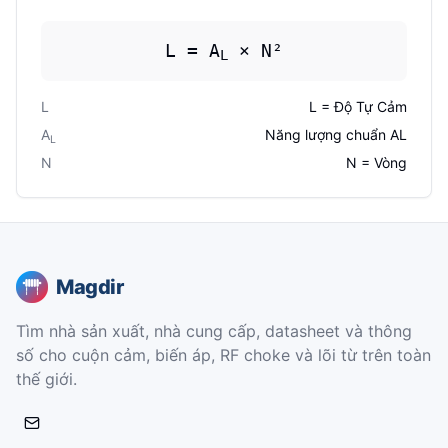
L = A
× N²
L
L
L = Độ Tự Cảm
A
Năng lượng chuẩn AL
L
N
N = Vòng
Magdir
Tìm nhà sản xuất, nhà cung cấp, datasheet và thông
số cho cuộn cảm, biến áp, RF choke và lõi từ trên toàn
thế giới.