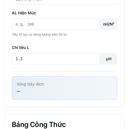
AL Hiện Mức
nH/N²
Yếu tố tạo ra năng lượng trên lõi từ
Chỉ tiêu L
µH
Vòng dây đích
—
Bảng Công Thức