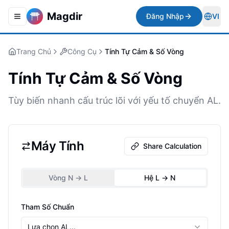
Magdir
Đăng Nhập
VI
Toggle navigation menu
Togg
Trang Chủ
Công Cụ
Tính Tự Cảm & Số Vòng
Tính Tự Cảm & Số Vòng
Tùy biến nhanh cấu trúc lõi với yếu tố chuyển AL.
Máy Tính
Share Calculation
Vòng N -> L
Hệ L -> N
Tham Số Chuẩn
Lựa chọn AL...