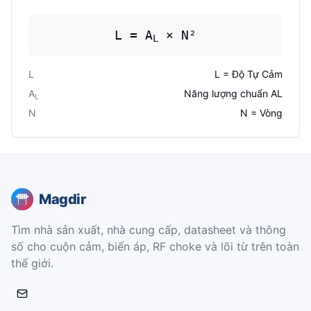
L = A
× N²
L
L
L = Độ Tự Cảm
A
Năng lượng chuẩn AL
L
N
N = Vòng
Magdir
Tìm nhà sản xuất, nhà cung cấp, datasheet và thông
số cho cuộn cảm, biến áp, RF choke và lõi từ trên toàn
thế giới.