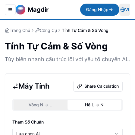
Magdir
Đăng Nhập
VI
Toggle navigation menu
Togg
Trang Chủ
Công Cụ
Tính Tự Cảm & Số Vòng
Tính Tự Cảm & Số Vòng
Tùy biến nhanh cấu trúc lõi với yếu tố chuyển AL.
Máy Tính
Share Calculation
Vòng N -> L
Hệ L -> N
Tham Số Chuẩn
Lựa chọn AL...