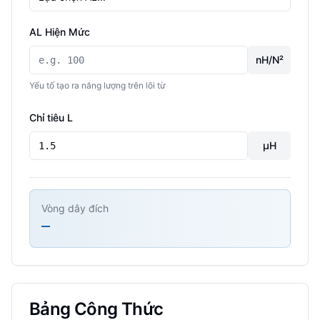
AL Hiện Mức
nH/N²
Yếu tố tạo ra năng lượng trên lõi từ
Chỉ tiêu L
µH
Vòng dây đích
—
Bảng Công Thức