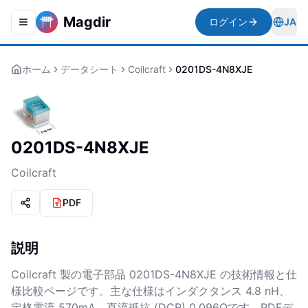
Magdir
ログイン
JA
Toggle navigation menu
Togg
ホーム
データシート
Coilcraft
0201DS-4N8XJE
0201DS-4N8XJE
Coilcraft
PDF
説明
Coilcraft 製の電子部品 0201DS-4N8XJE の技術情報と仕
様比較ページです。主な仕様はインダクタンス 4.8 nH、
定格電流 570mA、直流抵抗 (DCR) 0.096Ωです。PDFデ