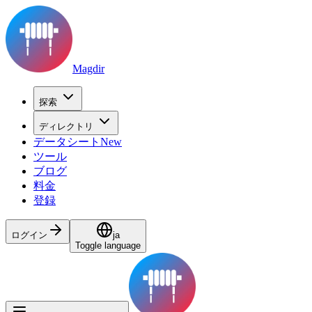
Magdir
探索
ディレクトリ
データシート
New
ツール
ブログ
料金
登録
ログイン
ja
Toggle language