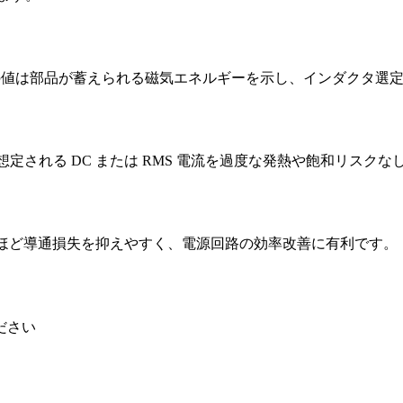
µH です。この値は部品が蓄えられる磁気エネルギーを示し、インダ
格電流は、想定される DC または RMS 電流を過度な発熱や飽和
DCR が低いほど導通損失を抑えやすく、電源回路の効率改善に有利です。
ださい