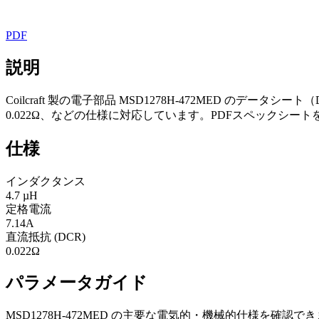
PDF
説明
Coilcraft 製の電子部品 MSD1278H-472MED のデータ
0.022Ω、などの仕様に対応しています。PDFスペックシ
仕様
インダクタンス
4.7 µH
定格電流
7.14A
直流抵抗 (DCR)
0.022Ω
パラメータガイド
MSD1278H-472MED の主要な電気的・機械的仕様を確認で