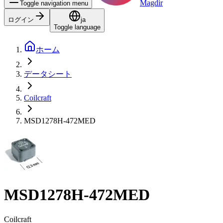
Magdir
Toggle navigation menu
ログイン
ja
Toggle language
ホーム
データシート
Coilcraft
MSD1278H-472MED
MSD1278H-472MED
Coilcraft