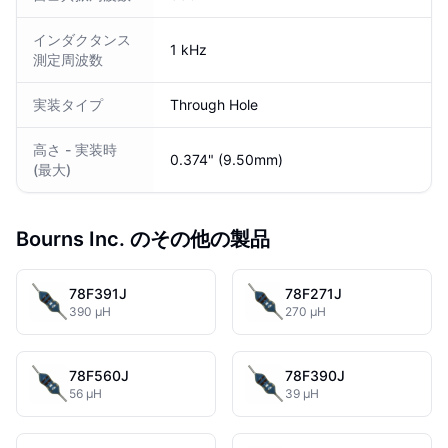
インダクタンス
1 kHz
測定周波数
実装タイプ
Through Hole
高さ - 実装時
0.374" (9.50mm)
(最大)
Bourns Inc. のその他の製品
78F391J
78F271J
390 µH
270 µH
78F560J
78F390J
56 µH
39 µH