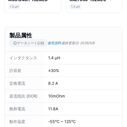
1.5 µH
1.5 µH
製品属性
データシート記録
参照資料
最終更新日
:
2026/5/6
インダクタンス
1.4 µH
許容差
±30%
定格電流
8.2 A
直流抵抗 (DCR)
10mOhm
飽和電流
11.8A
動作温度
-55°C ~ 125°C