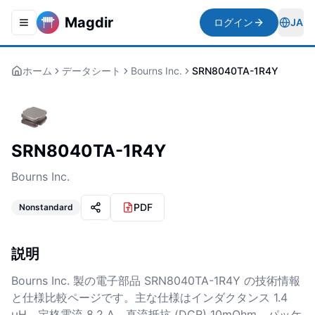
Magdir
ログイン
JA
Toggle navigation menu
Togg
ホーム
データシート
Bourns Inc.
SRN8040TA-1R4Y
SRN8040TA-1R4Y
Bourns Inc.
PDF
Nonstandard
説明
Bourns Inc. 製の電子部品 SRN8040TA-1R4Y の技術情報
と仕様比較ページです。主な仕様はインダクタンス 1.4
µH、定格電流 8.2 A、直流抵抗 (DCR) 10mOhm、パッケ