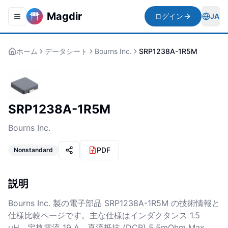
Magdir
ログイン
JA
Toggle navigation menu
Togg
ホーム
データシート
Bourns Inc.
SRP1238A-1R5M
SRP1238A-1R5M
Bourns Inc.
PDF
Nonstandard
説明
Bourns Inc. 製の電子部品 SRP1238A-1R5M の技術情報と
仕様比較ページです。主な仕様はインダクタンス 1.5
µH、定格電流 19 A、直流抵抗 (DCR) 5.5mOhm Max、