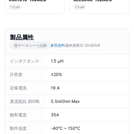
1.5 µH
1.5 µH
製品属性
データシート記録
参照資料
最終更新日
:
2026/5/6
インダクタンス
1.5 µH
許容差
±20%
定格電流
19 A
直流抵抗 (DCR)
5.5mOhm Max
飽和電流
35A
動作温度
-40°C ~ 150°C