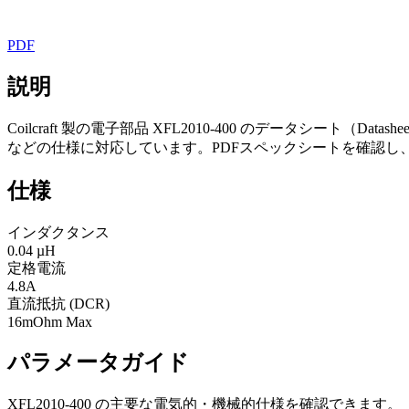
PDF
説明
Coilcraft 製の電子部品 XFL2010-400 のデータシート（D
などの仕様に対応しています。PDFスペックシートを確認し
仕様
インダクタンス
0.04 µH
定格電流
4.8A
直流抵抗 (DCR)
16mOhm Max
パラメータガイド
XFL2010-400 の主要な電気的・機械的仕様を確認できます。