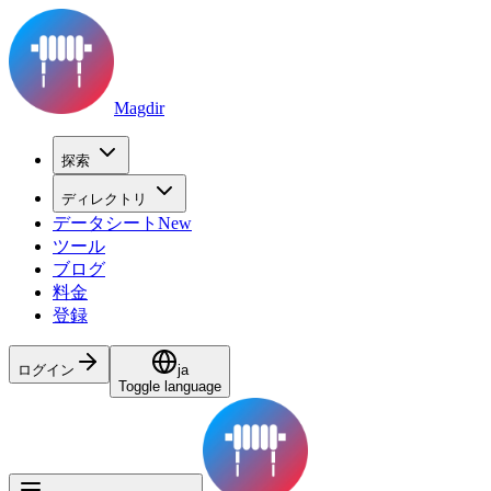
Magdir
探索
ディレクトリ
データシート
New
ツール
ブログ
料金
登録
ログイン
ja
Toggle language