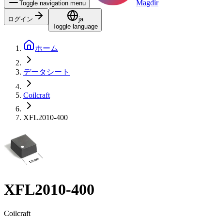
Magdir
Toggle navigation menu
ログイン
ja
Toggle language
ホーム
データシート
Coilcraft
XFL2010-400
XFL2010-400
Coilcraft