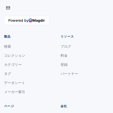
Powered by
Magdir
製品
リソース
検索
ブログ
コレクション
料金
カテゴリー
登録
タグ
パートナー
データシート
メーカー索引
ページ
会社