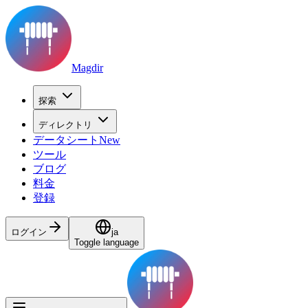
Magdir
探索
ディレクトリ
データシート
New
ツール
ブログ
料金
登録
ログイン
ja
Toggle language