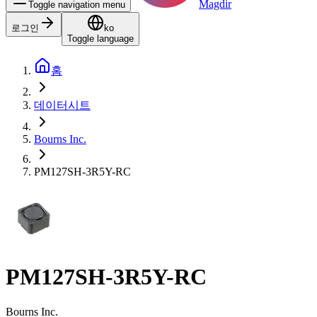
Magdir
Toggle navigation menu
로그인
ko
Toggle language
홈
데이터시트
Bourns Inc.
PM127SH-3R5Y-RC
PM127SH-3R5Y-RC
Bourns Inc.