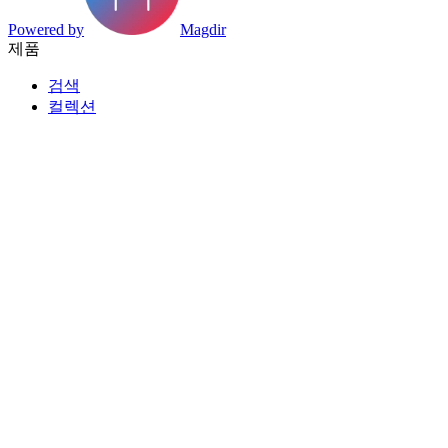
Powered by
Magdir
제품
검색
컬렉션
카테고리
태그
데이터시트
제조사 색인
리소스
블로그
요금제
등록
파트너
페이지
탐색
발견