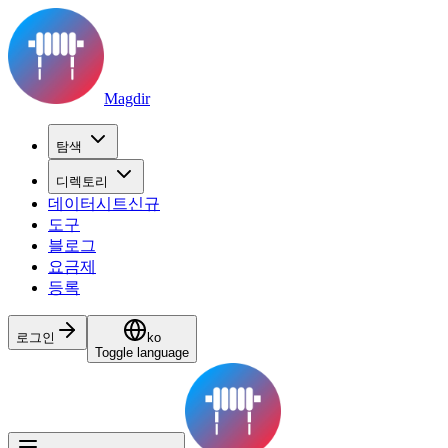
Magdir
탐색
디렉토리
데이터시트
신규
도구
블로그
요금제
등록
로그인
ko
Toggle language