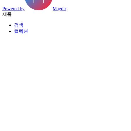
Powered by
Magdir
제품
검색
컬렉션
카테고리
태그
데이터시트
제조사 색인
리소스
블로그
요금제
등록
파트너
페이지
탐색
발견