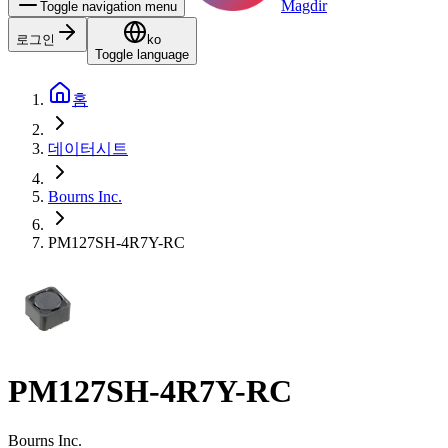
Magdir
Toggle navigation menu
로그인
ko
Toggle language
홈
데이터시트
Bourns Inc.
PM127SH-4R7Y-RC
PM127SH-4R7Y-RC
Bourns Inc.