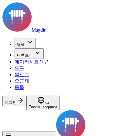
Magdir
탐색
디렉토리
데이터시트
신규
도구
블로그
요금제
등록
로그인
ko
Toggle language