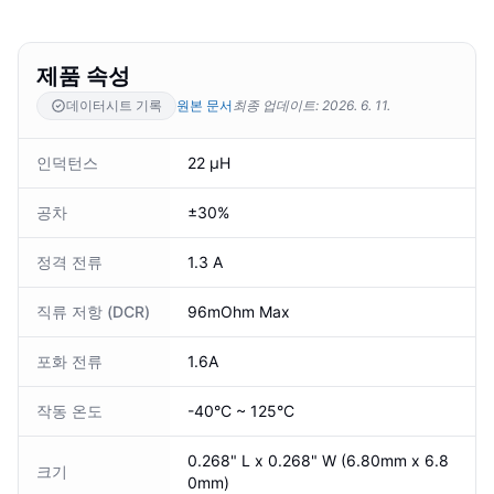
제품 속성
데이터시트 기록
원본 문서
최종 업데이트
:
2026. 6. 11.
인덕턴스
22 µH
공차
±30%
정격 전류
1.3 A
직류 저항 (DCR)
96mOhm Max
포화 전류
1.6A
작동 온도
-40°C ~ 125°C
0.268" L x 0.268" W (6.80mm x 6.8
크기
0mm)