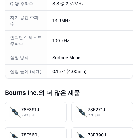
Q @ 주파수
8.8 @ 2.52MHz
자기 공진 주파
13.9MHz
수
인덕턴스 테스트
100 kHz
주파수
실장 방식
Surface Mount
실장 높이 (최대)
0.157" (4.00mm)
Bourns Inc.의 더 많은 제품
78F391J
78F271J
390 µH
270 µH
78F560J
78F390J