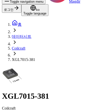
Magdir
Toggle navigation menu
로그인
ko
Toggle language
홈
데이터시트
Coilcraft
XGL7015-381
XGL7015-381
Coilcraft