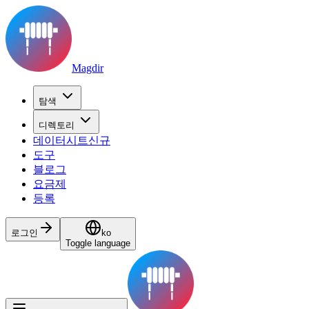
Magdir
탐색
디렉토리
데이터시트
신규
도구
블로그
요금제
등록
로그인
ko
Toggle language