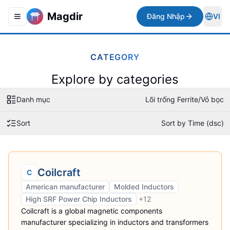
Magdir
Đăng Nhập
VI
Toggle navigation menu
Togg
CATEGORY
Explore by categories
Danh mục
Lõi trống Ferrite/Vỏ bọc
Sort
Sort by Time (dsc)
Coilcraft
C
American manufacturer
Molded Inductors
High SRF Power Chip Inductors
+
12
Coilcraft is a global magnetic components
manufacturer specializing in inductors and transformers