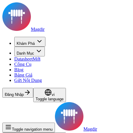
Magdir
Khám Phá
Danh Mục
Datasheet
Mới
Công Cụ
Blog
Bảng Giá
Gửi Nội Dung
Đăng Nhập
vi
Toggle language
Magdir
Toggle navigation menu