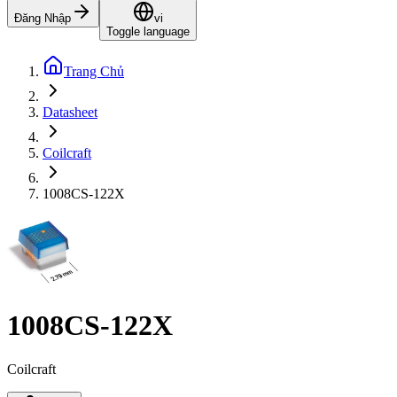
Đăng Nhập
vi
Toggle language
Trang Chủ
Datasheet
Coilcraft
1008CS-122X
1008CS-122X
Coilcraft