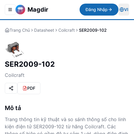
Magdir
Đăng Nhập
VI
Toggle navigation menu
Togg
Trang Chủ
Datasheet
Coilcraft
SER2009-102
SER2009-102
Coilcraft
PDF
Mô tả
Trang thông tin kỹ thuật và so sánh thông số cho linh
kiện điện tử SER2009-102 từ hãng Coilcraft. Các
thông số hiện có gồm độ tự cảm 1 μH, dòng điện định