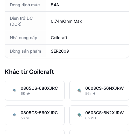
Dòng định mức
54A
Điện trở DC
0.74mOhm Max
(DCR)
Nhà cung cấp
Coilcraft
Dòng sản phẩm
SER2009
Khác từ Coilcraft
0805CS-680XJRC
0603CS-56NXJRW
68 nH
56 nH
0805CS-560XJRC
0603CS-8N2XJRW
56 nH
8.2 nH