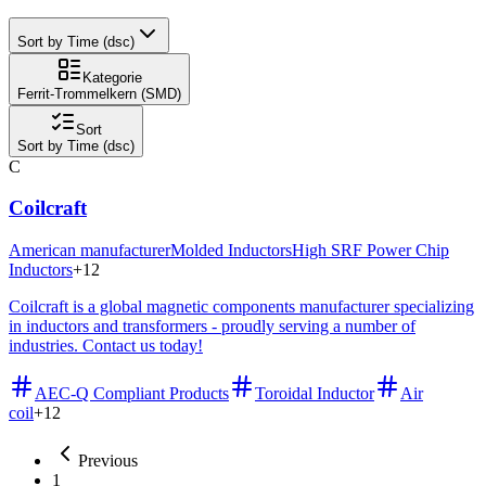
Sort by Time (dsc)
Kategorie
Ferrit-Trommelkern (SMD)
Sort
Sort by Time (dsc)
C
Coilcraft
American manufacturer
Molded Inductors
High SRF Power Chip
Inductors
+
12
Coilcraft is a global magnetic components manufacturer specializing
in inductors and transformers - proudly serving a number of
industries. Contact us today!
AEC-Q Compliant Products
Toroidal Inductor
Air
coil
+
12
Previous
1