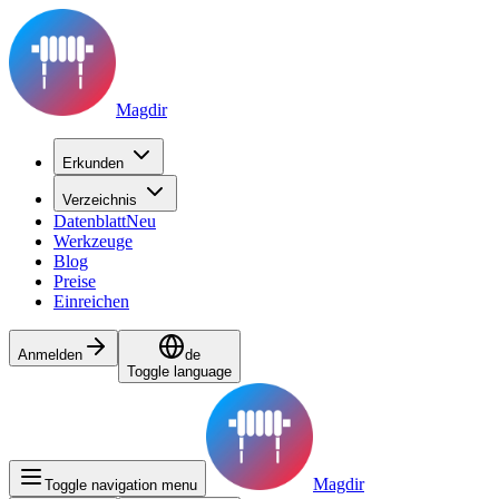
Magdir
Erkunden
Verzeichnis
Datenblatt
Neu
Werkzeuge
Blog
Preise
Einreichen
Anmelden
de
Toggle language
Magdir
Toggle navigation menu