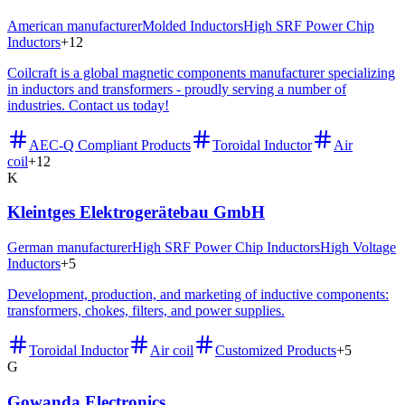
American manufacturer
Molded Inductors
High SRF Power Chip
Inductors
+
12
Coilcraft is a global magnetic components manufacturer specializing
in inductors and transformers - proudly serving a number of
industries. Contact us today!
AEC-Q Compliant Products
Toroidal Inductor
Air
coil
+
12
K
Kleintges Elektrogerätebau GmbH
German manufacturer
High SRF Power Chip Inductors
High Voltage
Inductors
+
5
Development, production, and marketing of inductive components:
transformers, chokes, filters, and power supplies.
Toroidal Inductor
Air coil
Customized Products
+
5
G
Gowanda Electronics