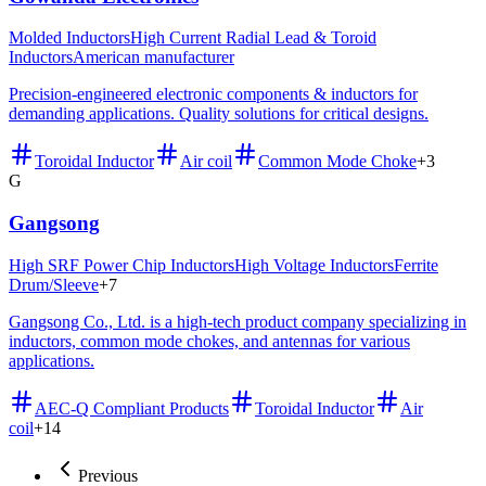
Molded Inductors
High Current Radial Lead & Toroid
Inductors
American manufacturer
Precision-engineered electronic components & inductors for
demanding applications. Quality solutions for critical designs.
Toroidal Inductor
Air coil
Common Mode Choke
+
3
G
Gangsong
High SRF Power Chip Inductors
High Voltage Inductors
Ferrite
Drum/Sleeve
+
7
Gangsong Co., Ltd. is a high-tech product company specializing in
inductors, common mode chokes, and antennas for various
applications.
AEC-Q Compliant Products
Toroidal Inductor
Air
coil
+
14
Previous