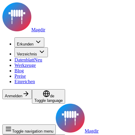
Magdir
Erkunden
Verzeichnis
Datenblatt
Neu
Werkzeuge
Blog
Preise
Einreichen
Anmelden
de
Toggle language
Magdir
Toggle navigation menu