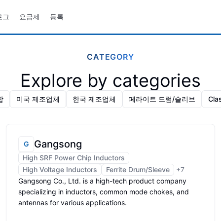
로그
요금제
등록
CATEGORY
Explore by categories
합
미국 제조업체
한국 제조업체
페라이트 드럼/슬리브
Cl
Gangsong
G
High SRF Power Chip Inductors
High Voltage Inductors
Ferrite Drum/Sleeve
+
7
Gangsong Co., Ltd. is a high-tech product company
specializing in inductors, common mode chokes, and
antennas for various applications.