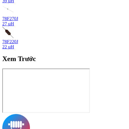
39 µH
78F270J
27 µH
78F220J
22 µH
Xem Trước