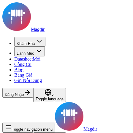
Magdir
Khám Phá
Danh Mục
Datasheet
Mới
Công Cụ
Blog
Bảng Giá
Gửi Nội Dung
Đăng Nhập
vi
Toggle language
Magdir
Toggle navigation menu