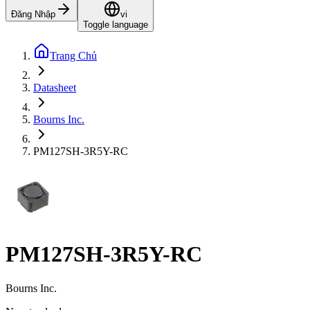
Đăng Nhập
vi
Toggle language
Trang Chủ
Datasheet
Bourns Inc.
PM127SH-3R5Y-RC
PM127SH-3R5Y-RC
Bourns Inc.