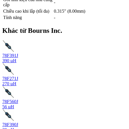
-
cấp
Chiều cao khi lắp (tối đa)
0.315" (8.00mm)
Tính năng
-
Khác từ Bourns Inc.
78F391J
390 µH
78F271J
270 µH
78F560J
56 µH
78F390J