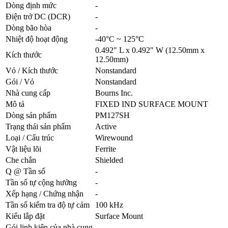
Dòng định mức
-
Điện trở DC (DCR)
-
Dòng bão hòa
-
Nhiệt độ hoạt động
-40°C ~ 125°C
0.492" L x 0.492" W (12.50mm x
Kích thước
12.50mm)
Vỏ / Kích thước
Nonstandard
Gói / Vỏ
Nonstandard
Nhà cung cấp
Bourns Inc.
Mô tả
FIXED IND SURFACE MOUNT
Dòng sản phẩm
PM127SH
Trạng thái sản phẩm
Active
Loại / Cấu trúc
Wirewound
Vật liệu lõi
Ferrite
Che chắn
Shielded
Q @ Tần số
-
Tần số tự cộng hưởng
-
Xếp hạng / Chứng nhận
-
Tần số kiểm tra độ tự cảm
100 kHz
Kiểu lắp đặt
Surface Mount
Gói linh kiện của nhà cung