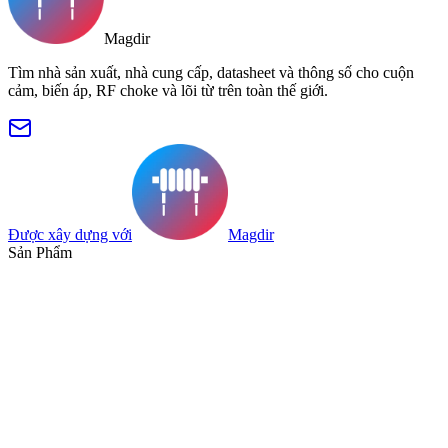
Magdir
Tìm nhà sản xuất, nhà cung cấp, datasheet và thông số cho cuộn
cảm, biến áp, RF choke và lõi từ trên toàn thế giới.
Được xây dựng với
Magdir
Sản Phẩm
Tìm Kiếm
Bộ Sưu Tập
Danh Mục
Thẻ Tag
Biểu Kỹ Thuật (Datasheets)
Chỉ mục nhà sản xuất
Tài Nguyên
Kho Blog