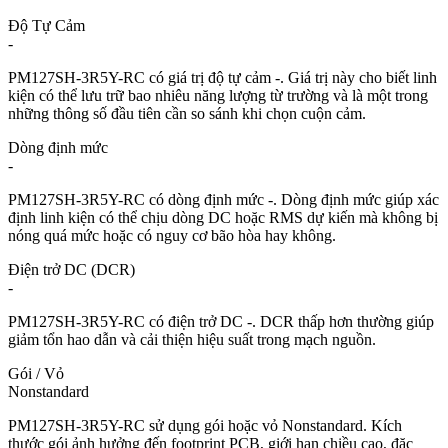
Độ Tự Cảm
-
PM127SH-3R5Y-RC có giá trị độ tự cảm -. Giá trị này cho biết linh
kiện có thể lưu trữ bao nhiêu năng lượng từ trường và là một trong
những thông số đầu tiên cần so sánh khi chọn cuộn cảm.
Dòng định mức
-
PM127SH-3R5Y-RC có dòng định mức -. Dòng định mức giúp xác
định linh kiện có thể chịu dòng DC hoặc RMS dự kiến mà không bị
nóng quá mức hoặc có nguy cơ bão hòa hay không.
Điện trở DC (DCR)
-
PM127SH-3R5Y-RC có điện trở DC -. DCR thấp hơn thường giúp
giảm tổn hao dẫn và cải thiện hiệu suất trong mạch nguồn.
Gói / Vỏ
Nonstandard
PM127SH-3R5Y-RC sử dụng gói hoặc vỏ Nonstandard. Kích
thước gói ảnh hưởng đến footprint PCB, giới hạn chiều cao, đặc