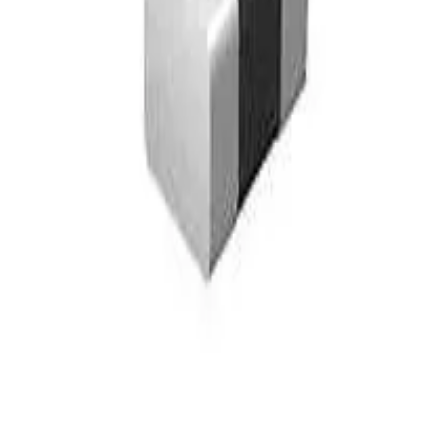
W201212-R39G.